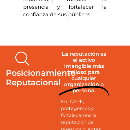
presencia y fortalecer la
confianza de sus públicos
La reputación es
el activo
intangible más
Posicionamiento
valioso para
cualquier
Reputacional
organización o
persona.
En ICARE,
protegemos y
fortalecemos la
reputación de
nuestros clientes